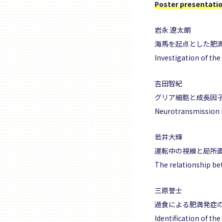
Poster presentati
岩永 遼太朗
海⾺を起点とした肥
Investigation of th
吉田智紀
グリア細胞と成長因
Neurotransmission M
若井大輝
運転中の視線と局所
The relationship bet
三原誉士
過食による肥満発症
Identification of the