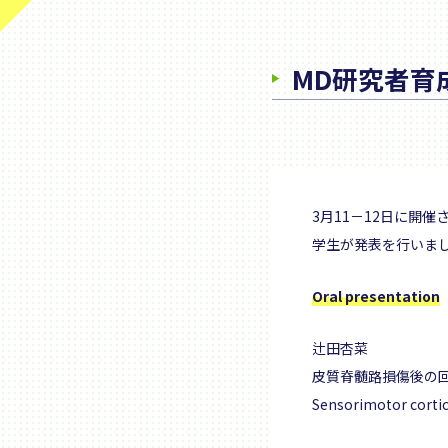
MD研究者育
3月11－12日に開
学生が発表を行いま
Oral presentation
辻田杏菜
皮質脊髄路損傷後の
Sensorimotor cortica