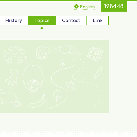
198448
English
History
Topics
Contact
Link