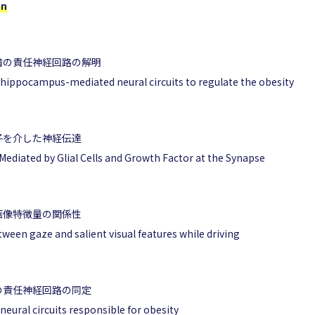
on
満の責任神経回路の解明
e hippocampus-mediated neural circuits to regulate the obesity
子を介した神経伝達
ediated by Glial Cells and Growth Factor at the Synapse
画像特徴量の関係性
ween gaze and salient visual features while driving
の責任神経回路の同定
 neural circuits responsible for obesity