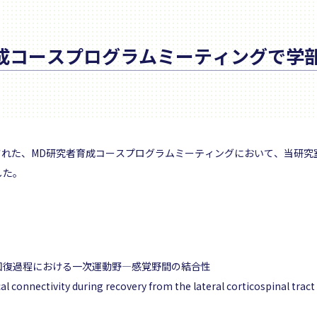
成コースプログラムミーティングで学
催された、MD研究者育成コースプログラムミーティングにおいて、当研
した。
回復過程における一次運動野―感覚野間の結合性
l connectivity during recovery from the lateral corticospinal tract