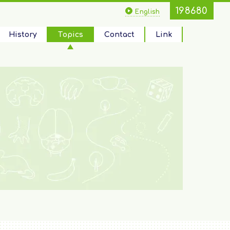
198680
English
History
Topics
Contact
Link